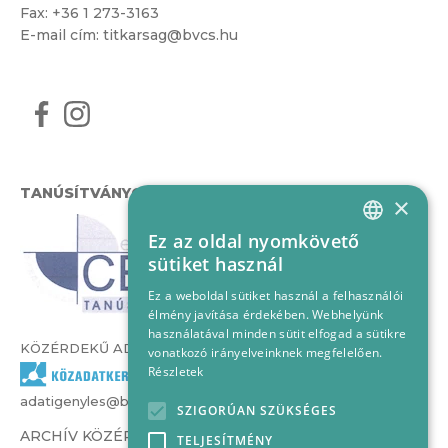
Fax: +36 1 273-3163
E-mail cím:
titkarsag@bvcs.hu
TANÚSÍTVÁNYOK
×
Ez az oldal nyomkövető
HUNGARIAN
sütiket használ
ENGLISH
Ez a weboldal sütiket használ a felhasználói
élmény javítása érdekében. Webhelyünk
használatával minden sütit elfogad a sütikre
KÖZÉRDEKŰ ADATOK
vonatkozó irányelveinknek megfelelően.
Részletek
adatigenyles@bvcs.hu
SZIGORÚAN SZÜKSÉGES
ARCHÍV KÖZÉRDEKŰ ADATOK –
TELJESÍTMÉNY