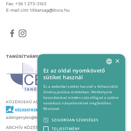
Fax: +36 1 273-3163
E-mail cím:
titkarsag@bvcs.hu
TANÚSÍTVÁNYOK
×
Ez az oldal nyomkövető
HUNGARIAN
sütiket használ
ENGLISH
Ez a weboldal sütiket használ a felhasználói
élmény javítása érdekében. Webhelyünk
használatával minden sütit elfogad a sütikre
KÖZÉRDEKŰ ADATOK
vonatkozó irányelveinknek megfelelően.
Részletek
adatigenyles@bvcs.hu
SZIGORÚAN SZÜKSÉGES
ARCHÍV KÖZÉRDEKŰ ADATOK –
TELJESÍTMÉNY