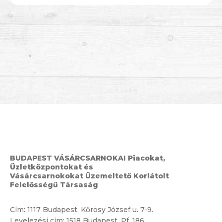
BUDAPEST VÁSÁRCSARNOKAI Piacokat,
Üzletközpontokat és
Vásárcsarnokokat Üzemeltető Korlátolt
Felelősségű Társaság
Cím:
1117 Budapest, Kőrösy József u. 7-9.
Levelezési cím: 1518 Budapest, Pf. 186.