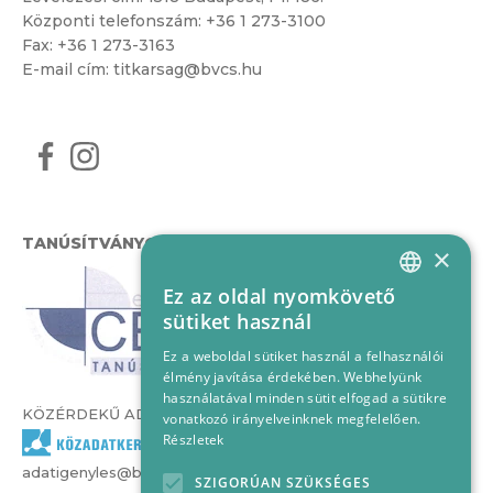
Központi telefonszám:
+36 1 273-3100
Fax: +36 1 273-3163
E-mail cím:
titkarsag@bvcs.hu
TANÚSÍTVÁNYOK
×
Ez az oldal nyomkövető
HUNGARIAN
sütiket használ
ENGLISH
Ez a weboldal sütiket használ a felhasználói
élmény javítása érdekében. Webhelyünk
használatával minden sütit elfogad a sütikre
KÖZÉRDEKŰ ADATOK
vonatkozó irányelveinknek megfelelően.
Részletek
adatigenyles@bvcs.hu
SZIGORÚAN SZÜKSÉGES