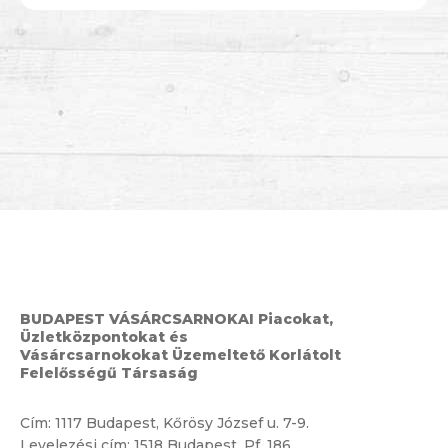
BUDAPEST VÁSÁRCSARNOKAI Piacokat,
Üzletközpontokat és
Vásárcsarnokokat Üzemeltető Korlátolt
Felelősségű Társaság
Cím:
1117 Budapest, Kőrösy József u. 7-9.
Levelezési cím: 1518 Budapest, Pf. 186.