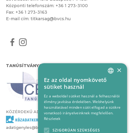
Központi telefonszám:
+36 1 273-3100
Fax: +36 1 273-3163
E-mail cím:
titkarsag@bvcs.hu
TANÚSÍTVÁNYOK
×
Ez az oldal nyomkövető
HUNGARIAN
sütiket használ
ENGLISH
Ez a weboldal sütiket használ a felhasználói
élmény javítása érdekében. Webhelyünk
használatával minden sütit elfogad a sütikre
KÖZÉRDEKŰ ADATOK
vonatkozó irányelveinknek megfelelően.
Részletek
adatigenyles@bvcs.hu
SZIGORÚAN SZÜKSÉGES