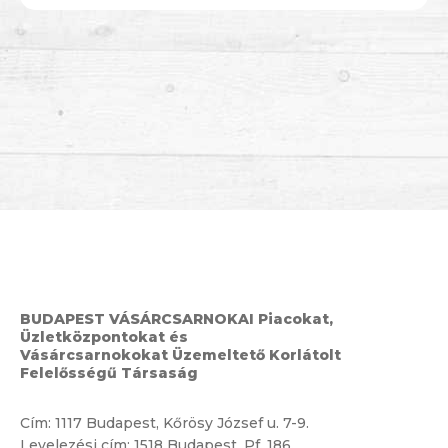
BUDAPEST VÁSÁRCSARNOKAI Piacokat,
Üzletközpontokat és
Vásárcsarnokokat Üzemeltető Korlátolt
Felelősségű Társaság
Cím:
1117 Budapest, Kőrösy József u. 7-9.
Levelezési cím: 1518 Budapest, Pf. 186.