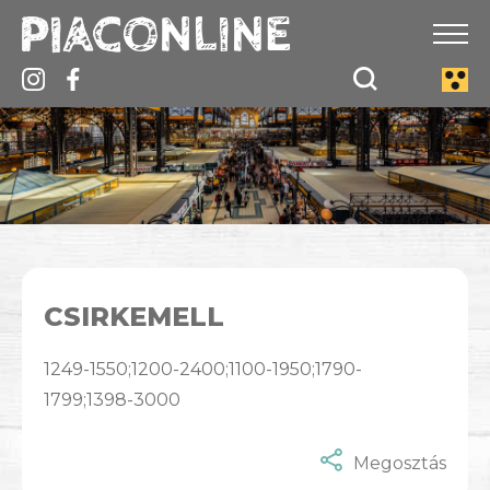
CSIRKEMELL
1249-1550;1200-2400;1100-1950;1790-
1799;1398-3000
Megosztás