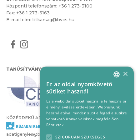
Központi telefonszám:
+36 1 273-3100
Fax: +36 1 273-3163
E-mail cím:
titkarsag@bvcs.hu
TANÚSÍTVÁNYOK
×
Ez az oldal nyomkövető
HUNGARIAN
sütiket használ
ENGLISH
Ez a weboldal sütiket használ a felhasználói
élmény javítása érdekében. Webhelyünk
használatával minden sütit elfogad a sütikre
KÖZÉRDEKŰ ADATOK
vonatkozó irányelveinknek megfelelően.
Részletek
adatigenyles@bvcs.hu
SZIGORÚAN SZÜKSÉGES