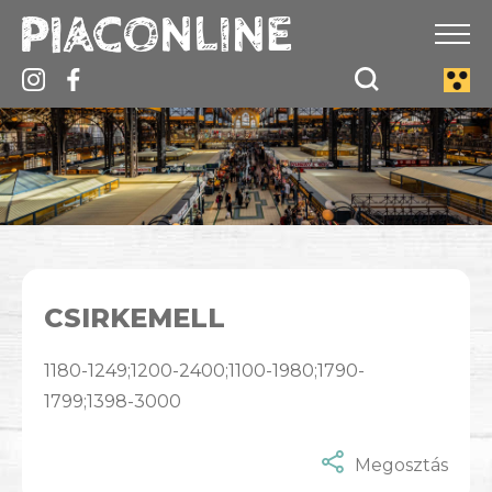
CSIRKEMELL
1180-1249;1200-2400;1100-1980;1790-
1799;1398-3000
Megosztás