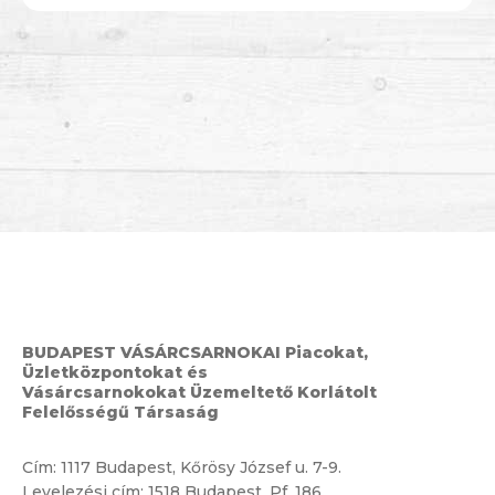
BUDAPEST VÁSÁRCSARNOKAI Piacokat,
Üzletközpontokat és
Vásárcsarnokokat Üzemeltető Korlátolt
Felelősségű Társaság
Cím:
1117 Budapest, Kőrösy József u. 7-9.
Levelezési cím: 1518 Budapest, Pf. 186.