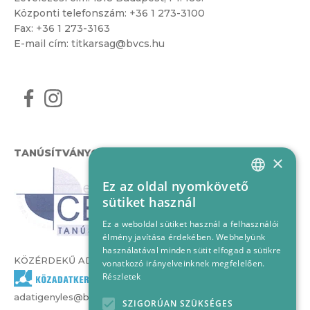
Központi telefonszám:
+36 1 273-3100
Fax: +36 1 273-3163
E-mail cím:
titkarsag@bvcs.hu
TANÚSÍTVÁNYOK
×
Ez az oldal nyomkövető
HUNGARIAN
sütiket használ
ENGLISH
Ez a weboldal sütiket használ a felhasználói
élmény javítása érdekében. Webhelyünk
használatával minden sütit elfogad a sütikre
KÖZÉRDEKŰ ADATOK
vonatkozó irányelveinknek megfelelően.
Részletek
adatigenyles@bvcs.hu
SZIGORÚAN SZÜKSÉGES