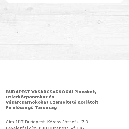
BUDAPEST VÁSÁRCSARNOKAI Piacokat,
Üzletközpontokat és
Vásárcsarnokokat Üzemeltető Korlátolt
Felelősségű Társaság
Cím:
1117 Budapest, Kőrösy József u. 7-9.
Levelezési cím: 1518 Budapest, Pf. 186.