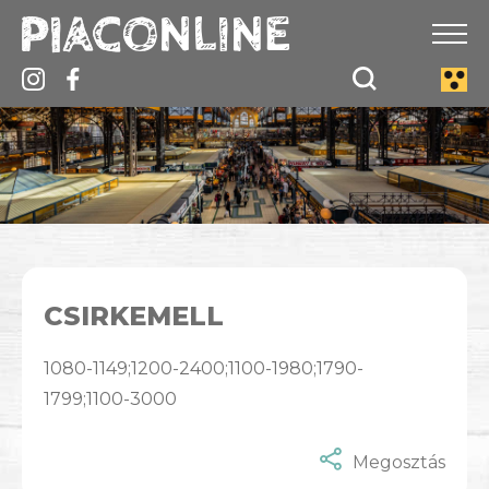
CSIRKEMELL
1080-1149;1200-2400;1100-1980;1790-
1799;1100-3000
Megosztás