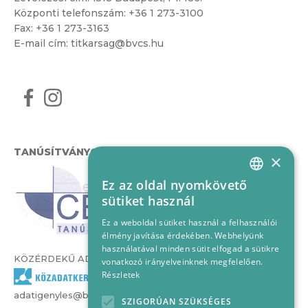
Központi telefonszám:
+36 1 273-3100
Fax: +36 1 273-3163
E-mail cím:
titkarsag@bvcs.hu
TANÚSÍTVÁNYOK
×
Ez az oldal nyomkövető
HUNGARIAN
sütiket használ
ENGLISH
Ez a weboldal sütiket használ a felhasználói
élmény javítása érdekében. Webhelyünk
használatával minden sütit elfogad a sütikre
KÖZÉRDEKŰ ADATOK
vonatkozó irányelveinknek megfelelően.
Részletek
adatigenyles@bvcs.hu
SZIGORÚAN SZÜKSÉGES