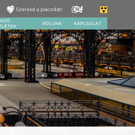
Szeresd a piacodat!
IADÓ
RÓLUNK
KAPCSOLAT
ZLETEK