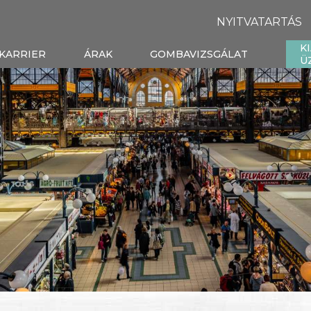
NYITVATARTÁS
K
KARRIER
ÁRAK
GOMBAVIZSGÁLAT
Ü