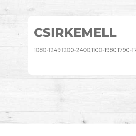
CSIRKEMELL
1080-1249;1200-2400;1100-1980;1790-1