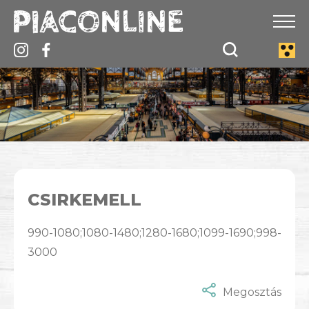
CSIRKEMELL
990-1080;1080-1480;1280-1680;1099-1690;998-
3000
Megosztás