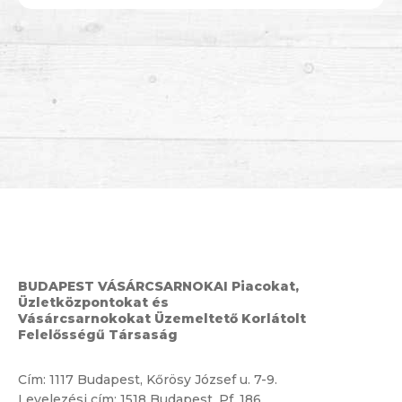
BUDAPEST VÁSÁRCSARNOKAI Piacokat,
Üzletközpontokat és
Vásárcsarnokokat Üzemeltető Korlátolt
Felelősségű Társaság
Cím:
1117 Budapest, Kőrösy József u. 7-9.
Levelezési cím: 1518 Budapest, Pf. 186.