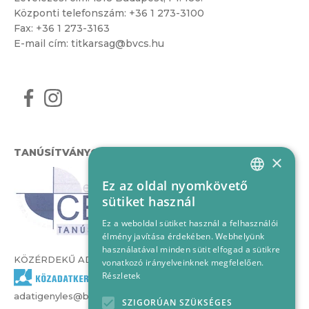
Központi telefonszám:
+36 1 273-3100
Fax: +36 1 273-3163
E-mail cím:
titkarsag@bvcs.hu
TANÚSÍTVÁNYOK
×
Ez az oldal nyomkövető
HUNGARIAN
sütiket használ
ENGLISH
Ez a weboldal sütiket használ a felhasználói
élmény javítása érdekében. Webhelyünk
használatával minden sütit elfogad a sütikre
KÖZÉRDEKŰ ADATOK
vonatkozó irányelveinknek megfelelően.
Részletek
adatigenyles@bvcs.hu
SZIGORÚAN SZÜKSÉGES