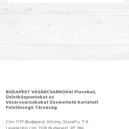
BUDAPEST VÁSÁRCSARNOKAI Piacokat,
Üzletközpontokat és
Vásárcsarnokokat Üzemeltető Korlátolt
Felelősségű Társaság
Cím:
1117 Budapest, Kőrösy József u. 7-9.
Levelezési cím: 1518 Budapest, Pf. 186.