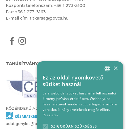
Központi telefonszám:
+36 1 273-3100
Fax: +36 1 273-3163
E-mail cím:
titkarsag@bvcs.hu
TANÚSÍTVÁNYOK
×
Ez az oldal nyomkövető
HUNGARIAN
sütiket használ
ENGLISH
Ez a weboldal sütiket használ a felhasználói
élmény javítása érdekében. Webhelyünk
használatával minden sütit elfogad a sütikre
KÖZÉRDEKŰ ADATOK
vonatkozó irányelveinknek megfelelően.
Részletek
adatigenyles@bvcs.hu
SZIGORÚAN SZÜKSÉGES