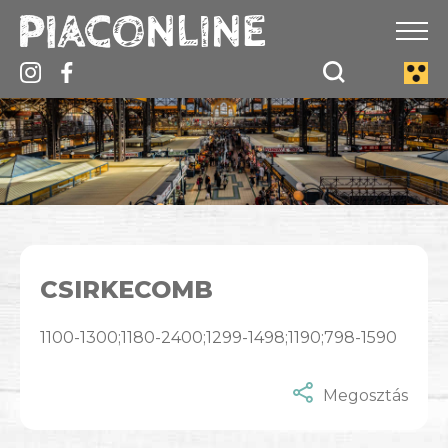
CSIRKECOMB
1100-1300;1180-2400;1299-1498;1190;798-1590
Megosztás