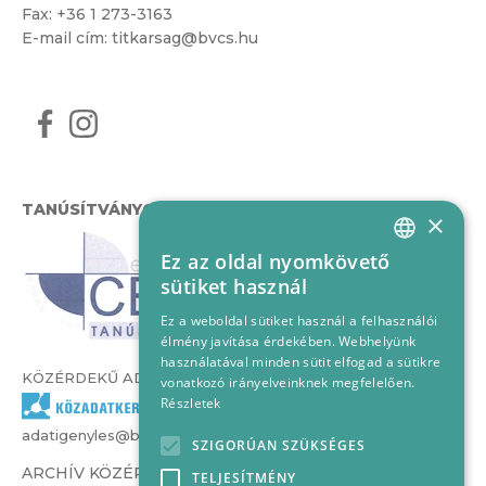
Fax: +36 1 273-3163
E-mail cím:
titkarsag@bvcs.hu
TANÚSÍTVÁNYOK
×
Ez az oldal nyomkövető
HUNGARIAN
sütiket használ
ENGLISH
Ez a weboldal sütiket használ a felhasználói
élmény javítása érdekében. Webhelyünk
használatával minden sütit elfogad a sütikre
KÖZÉRDEKŰ ADATOK
vonatkozó irányelveinknek megfelelően.
Részletek
adatigenyles@bvcs.hu
SZIGORÚAN SZÜKSÉGES
ARCHÍV KÖZÉRDEKŰ ADATOK –
TELJESÍTMÉNY