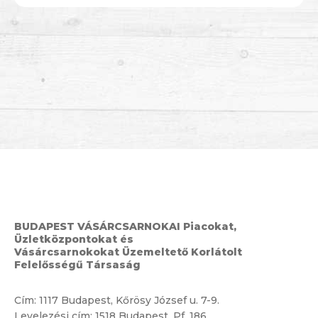
BUDAPEST VÁSÁRCSARNOKAI Piacokat,
Üzletközpontokat és
Vásárcsarnokokat Üzemeltető Korlátolt
Felelősségű Társaság
Cím:
1117 Budapest, Kőrösy József u. 7-9.
Levelezési cím: 1518 Budapest, Pf. 186.