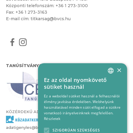
Központi telefonszám:
+36 1 273-3100
Fax: +36 1 273-3163
E-mail cím:
titkarsag@bvcs.hu
TANÚSÍTVÁNYOK
×
Ez az oldal nyomkövető
HUNGARIAN
sütiket használ
ENGLISH
Ez a weboldal sütiket használ a felhasználói
élmény javítása érdekében. Webhelyünk
használatával minden sütit elfogad a sütikre
KÖZÉRDEKŰ ADATOK
vonatkozó irányelveinknek megfelelően.
Részletek
adatigenyles@bvcs.hu
SZIGORÚAN SZÜKSÉGES