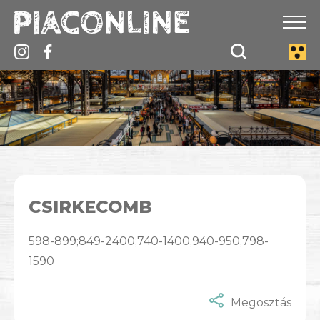
CSIRKECOMB
598-899;849-2400;740-1400;940-950;798-
1590
Megosztás