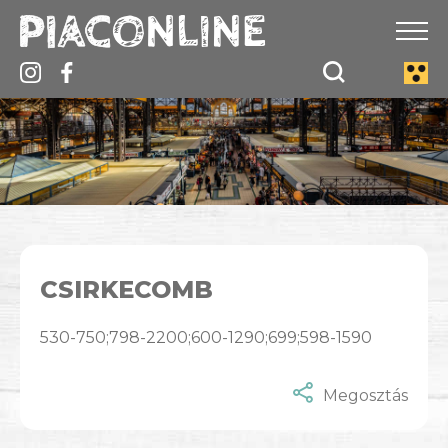
CSIRKECOMB
530-750;798-2200;600-1290;699;598-1590
Megosztás