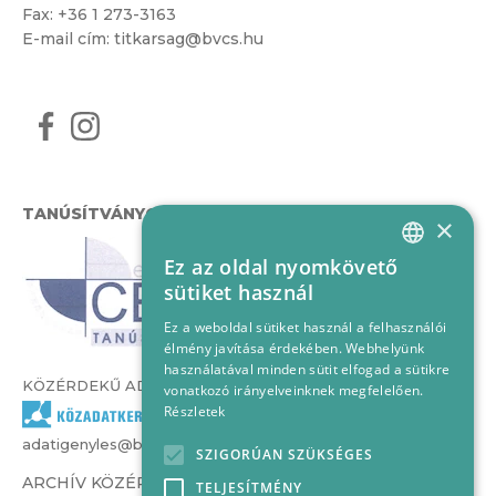
Fax: +36 1 273-3163
E-mail cím:
titkarsag@bvcs.hu
TANÚSÍTVÁNYOK
×
Ez az oldal nyomkövető
HUNGARIAN
sütiket használ
ENGLISH
Ez a weboldal sütiket használ a felhasználói
élmény javítása érdekében. Webhelyünk
használatával minden sütit elfogad a sütikre
KÖZÉRDEKŰ ADATOK
vonatkozó irányelveinknek megfelelően.
Részletek
adatigenyles@bvcs.hu
SZIGORÚAN SZÜKSÉGES
ARCHÍV KÖZÉRDEKŰ ADATOK –
TELJESÍTMÉNY