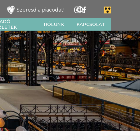
Szeresd a piacodat!
IADÓ
RÓLUNK
KAPCSOLAT
ZLETEK