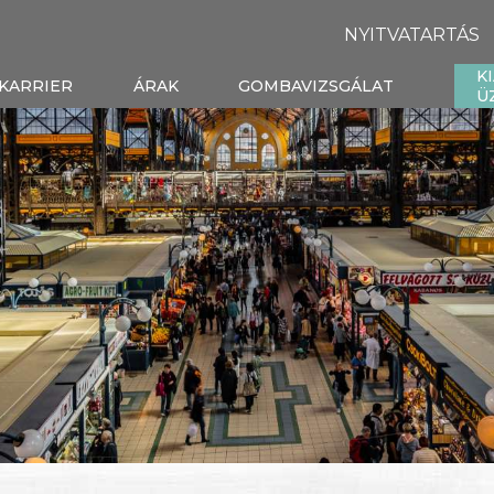
NYITVATARTÁS
K
KARRIER
ÁRAK
GOMBAVIZSGÁLAT
Ü