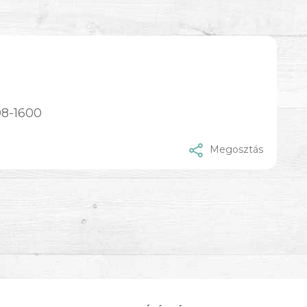
98-1600
Megosztás