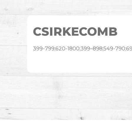
CSIRKECOMB
399-799;620-1800;399–898;549-790;6