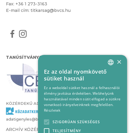
Fax: +36 1 273-3163
E-mail cím:
titkarsag@bvcs.hu
TANÚSÍTVÁNYOK
×
Ez az oldal nyomkövető
HUNGARIAN
sütiket használ
ENGLISH
Ez a weboldal sütiket használ a felhasználói
élmény javítása érdekében. Webhelyünk
használatával minden sütit elfogad a sütikre
KÖZÉRDEKŰ ADATOK
vonatkozó irányelveinknek megfelelően.
Részletek
adatigenyles@bvcs.hu
SZIGORÚAN SZÜKSÉGES
ARCHÍV KÖZÉRDEKŰ ADATOK –
TELJESÍTMÉNY