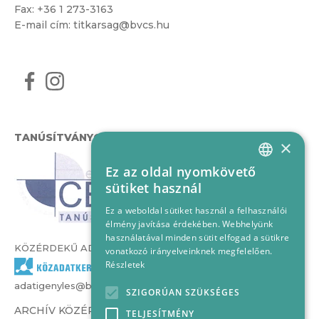
Fax: +36 1 273-3163
E-mail cím:
titkarsag@bvcs.hu
TANÚSÍTVÁNYOK
×
Ez az oldal nyomkövető
HUNGARIAN
sütiket használ
ENGLISH
Ez a weboldal sütiket használ a felhasználói
élmény javítása érdekében. Webhelyünk
használatával minden sütit elfogad a sütikre
KÖZÉRDEKŰ ADATOK
vonatkozó irányelveinknek megfelelően.
Részletek
adatigenyles@bvcs.hu
SZIGORÚAN SZÜKSÉGES
ARCHÍV KÖZÉRDEKŰ ADATOK –
TELJESÍTMÉNY