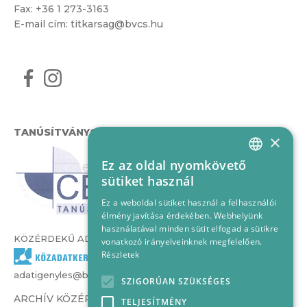
Fax: +36 1 273-3163
E-mail cím:
titkarsag@bvcs.hu
TANÚSÍTVÁNYOK
×
Ez az oldal nyomkövető
HUNGARIAN
sütiket használ
ENGLISH
Ez a weboldal sütiket használ a felhasználói
élmény javítása érdekében. Webhelyünk
használatával minden sütit elfogad a sütikre
KÖZÉRDEKŰ ADATOK
vonatkozó irányelveinknek megfelelően.
Részletek
adatigenyles@bvcs.hu
SZIGORÚAN SZÜKSÉGES
ARCHÍV KÖZÉRDEKŰ ADATOK –
TELJESÍTMÉNY