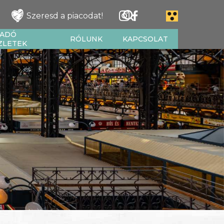
Szeresd a piacodat!
IADÓ
RÓLUNK
KAPCSOLAT
ZLETEK