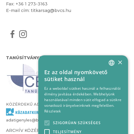
Fax: +36 1 273-3163
E-mail cím:
titkarsag@bvcs.hu
TANÚSÍTVÁNYOK
×
Ez az oldal nyomkövető
HUNGARIAN
sütiket használ
ENGLISH
Ez a weboldal sütiket használ a felhasználói
élmény javítása érdekében. Webhelyünk
használatával minden sütit elfogad a sütikre
KÖZÉRDEKŰ ADATOK
vonatkozó irányelveinknek megfelelően.
Részletek
adatigenyles@bvcs.hu
SZIGORÚAN SZÜKSÉGES
ARCHÍV KÖZÉRDEKŰ ADATOK –
TELJESÍTMÉNY