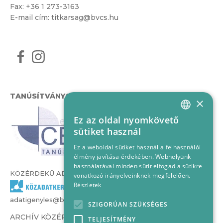
Fax: +36 1 273-3163
E-mail cím:
titkarsag@bvcs.hu
TANÚSÍTVÁNYOK
×
Ez az oldal nyomkövető
HUNGARIAN
sütiket használ
ENGLISH
Ez a weboldal sütiket használ a felhasználói
élmény javítása érdekében. Webhelyünk
használatával minden sütit elfogad a sütikre
KÖZÉRDEKŰ ADATOK
vonatkozó irányelveinknek megfelelően.
Részletek
adatigenyles@bvcs.hu
SZIGORÚAN SZÜKSÉGES
ARCHÍV KÖZÉRDEKŰ ADATOK –
TELJESÍTMÉNY