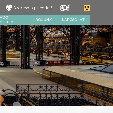
Szeresd a piacodat!
IADÓ
RÓLUNK
KAPCSOLAT
ZLETEK