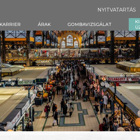
NYITVATARTÁS
K
KARRIER
ÁRAK
GOMBAVIZSGÁLAT
Ü