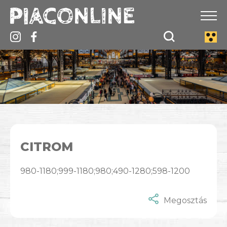
CITROM
980-1180;999-1180;980;490-1280;598-1200
Megosztás