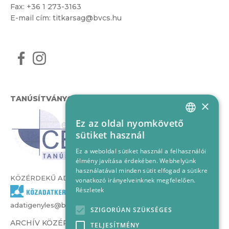
Fax: +36 1 273-3163
E-mail cím:
titkarsag@bvcs.hu
TANÚSÍTVÁNYOK
×
Ez az oldal nyomkövető
HUNGARIAN
sütiket használ
ENGLISH
Ez a weboldal sütiket használ a felhasználói
élmény javítása érdekében. Webhelyünk
használatával minden sütit elfogad a sütikre
KÖZÉRDEKŰ ADATOK
vonatkozó irányelveinknek megfelelően.
Részletek
adatigenyles@bvcs.hu
SZIGORÚAN SZÜKSÉGES
ARCHÍV KÖZÉRDEKŰ ADATOK –
TELJESÍTMÉNY