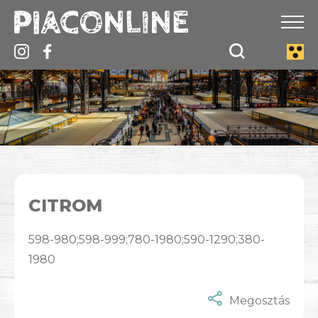
CITROM
598-980;598-999;780-1980;590-1290;380-
1980
Megosztás