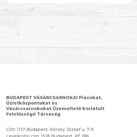
BUDAPEST VÁSÁRCSARNOKAI Piacokat,
Üzletközpontokat és
Vásárcsarnokokat Üzemeltető Korlátolt
Felelősségű Társaság
Cím:
1117 Budapest, Kőrösy József u. 7-9.
Levelezési cím: 1518 Budapest, Pf. 186.