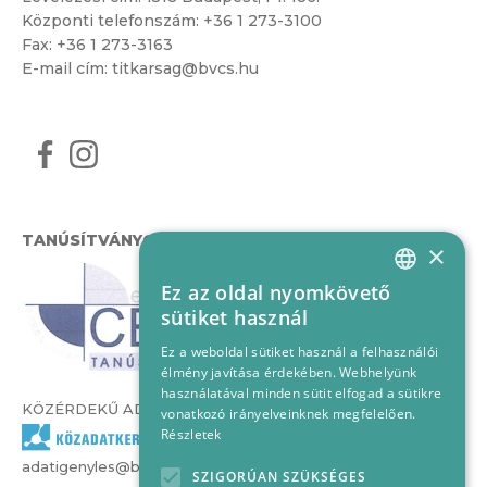
Központi telefonszám:
+36 1 273-3100
Fax: +36 1 273-3163
E-mail cím:
titkarsag@bvcs.hu
TANÚSÍTVÁNYOK
×
Ez az oldal nyomkövető
HUNGARIAN
sütiket használ
ENGLISH
Ez a weboldal sütiket használ a felhasználói
élmény javítása érdekében. Webhelyünk
használatával minden sütit elfogad a sütikre
KÖZÉRDEKŰ ADATOK
vonatkozó irányelveinknek megfelelően.
Részletek
adatigenyles@bvcs.hu
SZIGORÚAN SZÜKSÉGES