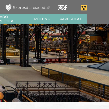
Szeresd a piacodat!
IADÓ
RÓLUNK
KAPCSOLAT
ZLETEK