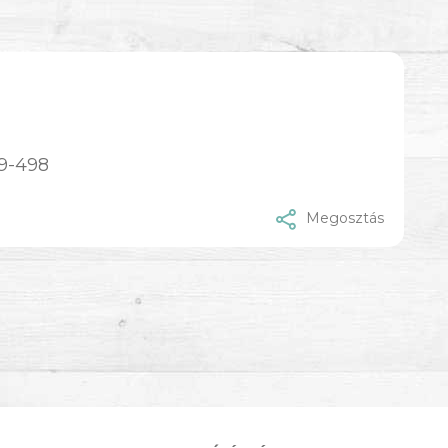
9-498
Megosztás