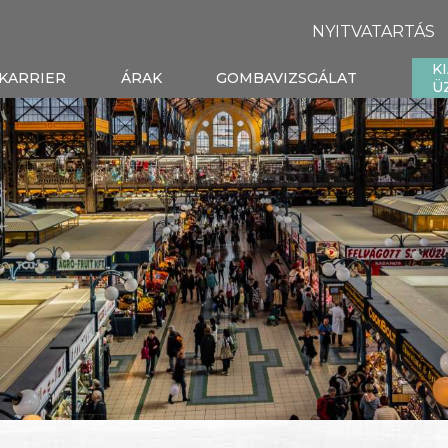
NYITVATARTÁS
K
KARRIER
ÁRAK
GOMBAVIZSGÁLAT
Ü