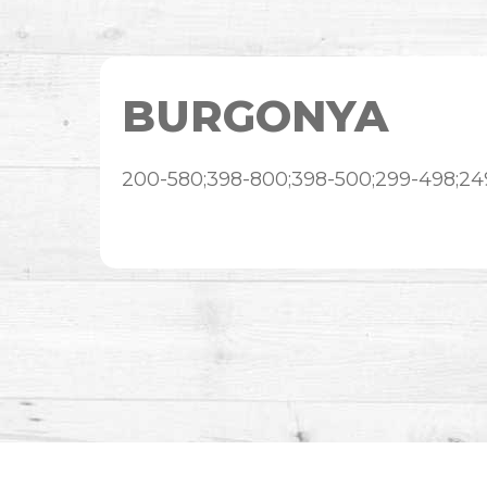
BURGONYA
200-580;398-800;398-500;299-498;24