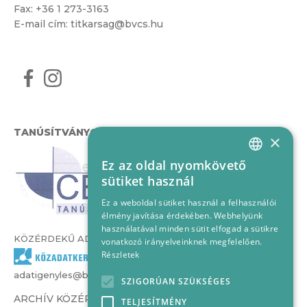
Fax: +36 1 273-3163
E-mail cím:
titkarsag@bvcs.hu
TANÚSÍTVÁNYOK
×
Ez az oldal nyomkövető
HUNGARIAN
sütiket használ
ENGLISH
Ez a weboldal sütiket használ a felhasználói
élmény javítása érdekében. Webhelyünk
használatával minden sütit elfogad a sütikre
KÖZÉRDEKŰ ADATOK
vonatkozó irányelveinknek megfelelően.
Részletek
adatigenyles@bvcs.hu
SZIGORÚAN SZÜKSÉGES
ARCHÍV KÖZÉRDEKŰ ADATOK –
TELJESÍTMÉNY