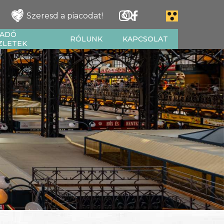
Szeresd a piacodat!
IADÓ
RÓLUNK
KAPCSOLAT
ZLETEK