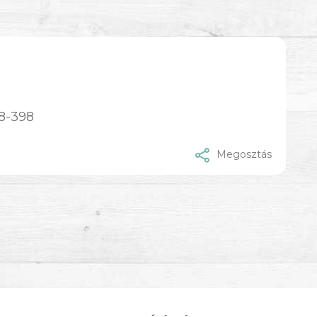
8-398
Megosztás