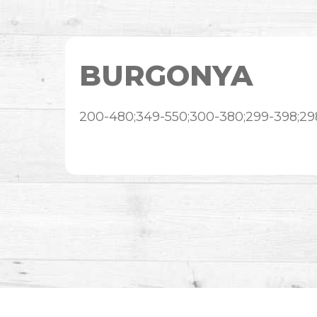
BURGONYA
200-480;349-550;300-380;299-398;29