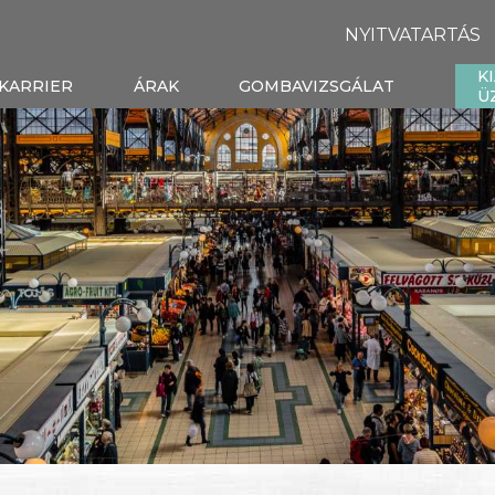
NYITVATARTÁS
K
KARRIER
ÁRAK
GOMBAVIZSGÁLAT
Ü