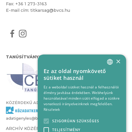
Fax: +36 1 273-3163
E-mail cím:
titkarsag@bvcs.hu
TANÚSÍTVÁNYOK
×
Ez az oldal nyomkövető
HUNGARIAN
sütiket használ
ENGLISH
Ez a weboldal sütiket használ a felhasználói
élmény javítása érdekében. Webhelyünk
használatával minden sütit elfogad a sütikre
KÖZÉRDEKŰ ADATOK
vonatkozó irányelveinknek megfelelően.
Részletek
adatigenyles@bvcs.hu
SZIGORÚAN SZÜKSÉGES
ARCHÍV KÖZÉRDEKŰ ADATOK –
TELJESÍTMÉNY