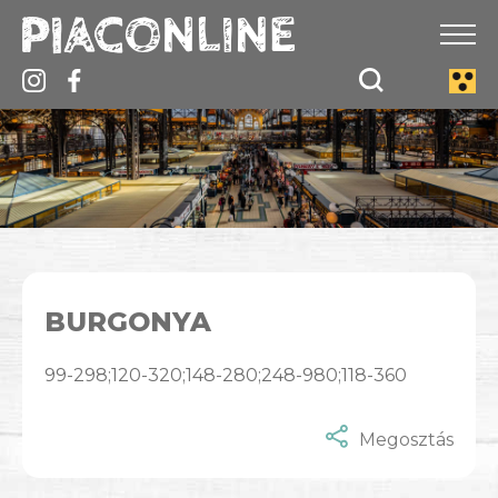
BURGONYA
99-298;120-320;148-280;248-980;118-360
Megosztás