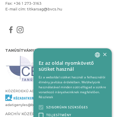
Fax: +36 1 273-3163
E-mail cím:
titkarsag@bvcs.hu
TANÚSÍTVÁNYOK
×
Ez az oldal nyomkövető
HUNGARIAN
sütiket használ
ENGLISH
Ez a weboldal sütiket használ a felhasználói
élmény javítása érdekében. Webhelyünk
használatával minden sütit elfogad a sütikre
KÖZÉRDEKŰ ADATOK
vonatkozó irányelveinknek megfelelően.
Részletek
adatigenyles@bvcs.hu
SZIGORÚAN SZÜKSÉGES
ARCHÍV KÖZÉRDEKŰ ADATOK –
TELJESÍTMÉNY