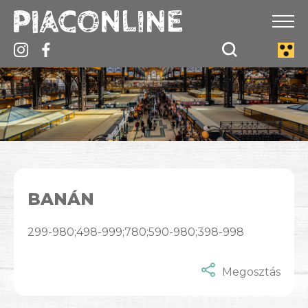
BANÁN
299-980;498-999;780;590-980;398-998
Megosztás