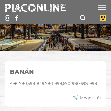
BANÁN
498-780;598-849;780-998;690-980;698-998
Megosztás