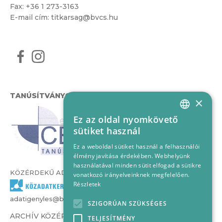
Fax: +36 1 273-3163
E-mail cím:
titkarsag@bvcs.hu
TANÚSÍTVÁNYOK
×
Ez az oldal nyomkövető
HUNGARIAN
sütiket használ
ENGLISH
Ez a weboldal sütiket használ a felhasználói
élmény javítása érdekében. Webhelyünk
használatával minden sütit elfogad a sütikre
KÖZÉRDEKŰ ADATOK
vonatkozó irányelveinknek megfelelően.
Részletek
adatigenyles@bvcs.hu
SZIGORÚAN SZÜKSÉGES
ARCHÍV KÖZÉRDEKŰ ADATOK –
TELJESÍTMÉNY