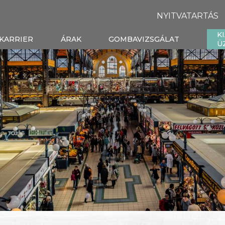
NYITVATARTÁS
K
KARRIER
ÁRAK
GOMBAVIZSGÁLAT
Ü