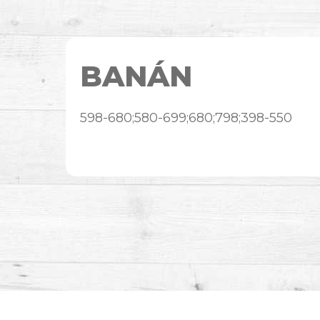
BANÁN
598-680;580-699;680;798;398-550