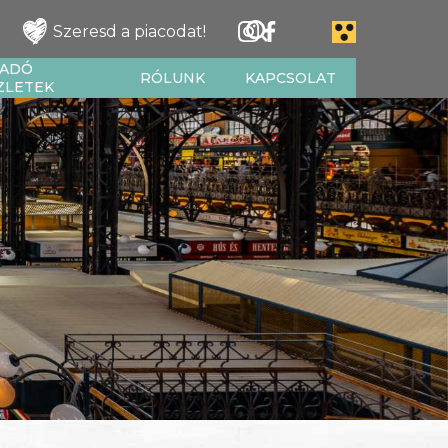
Szeresd a piacodat!
IADÓ
RÓLUNK
KAPCSOLAT
ZLETEK