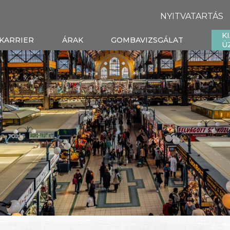
NYITVATARTÁS
K
KARRIER
ÁRAK
GOMBAVIZSGÁLAT
Ü