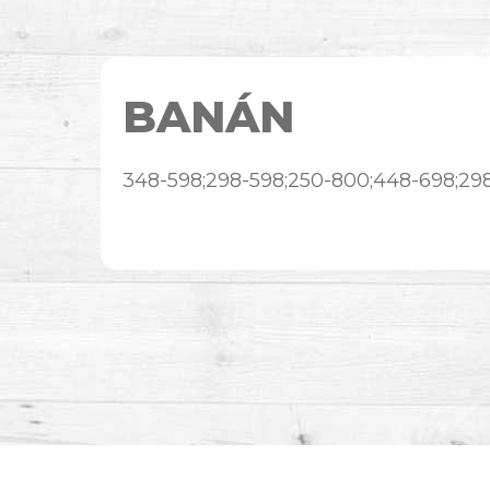
BANÁN
348-598;298-598;250-800;448-698;29