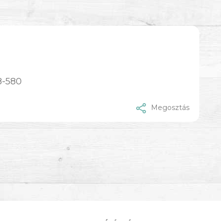
8-580
Megosztás