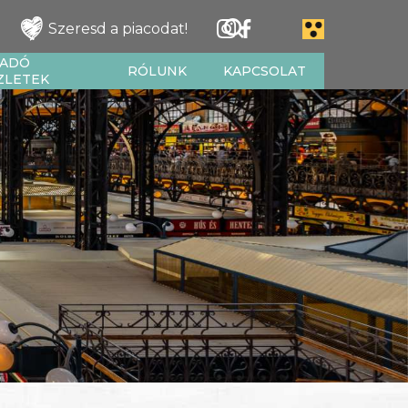
Szeresd a piacodat!
IADÓ
RÓLUNK
KAPCSOLAT
ZLETEK