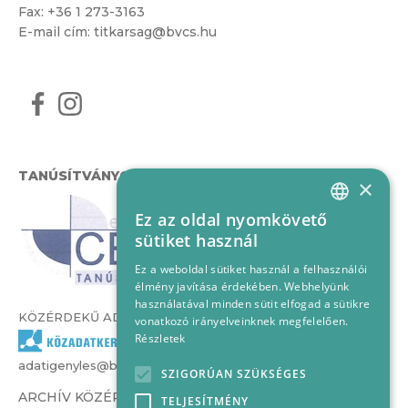
Fax: +36 1 273-3163
E-mail cím:
titkarsag@bvcs.hu
TANÚSÍTVÁNYOK
×
Ez az oldal nyomkövető
HUNGARIAN
sütiket használ
ENGLISH
Ez a weboldal sütiket használ a felhasználói
élmény javítása érdekében. Webhelyünk
használatával minden sütit elfogad a sütikre
KÖZÉRDEKŰ ADATOK
vonatkozó irányelveinknek megfelelően.
Részletek
adatigenyles@bvcs.hu
SZIGORÚAN SZÜKSÉGES
ARCHÍV KÖZÉRDEKŰ ADATOK –
TELJESÍTMÉNY