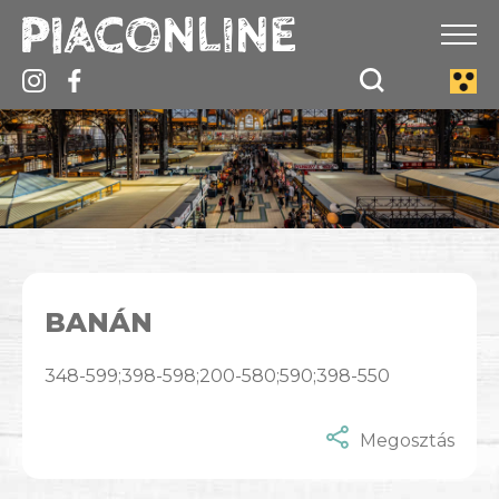
BANÁN
348-599;398-598;200-580;590;398-550
Megosztás