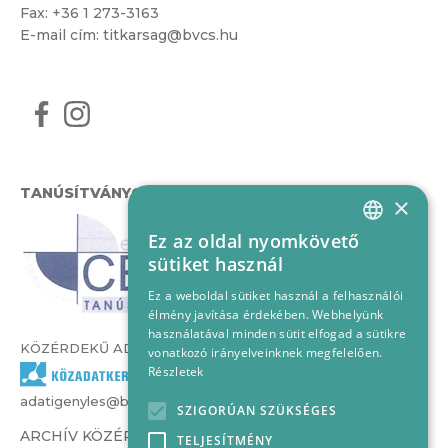
Fax: +36 1 273-3163
E-mail cím:
titkarsag@bvcs.hu
TANÚSÍTVÁNYOK
×
Ez az oldal nyomkövető
HUNGARIAN
sütiket használ
ENGLISH
Ez a weboldal sütiket használ a felhasználói
élmény javítása érdekében. Webhelyünk
használatával minden sütit elfogad a sütikre
KÖZÉRDEKŰ ADATOK
vonatkozó irányelveinknek megfelelően.
Részletek
adatigenyles@bvcs.hu
SZIGORÚAN SZÜKSÉGES
ARCHÍV KÖZÉRDEKŰ ADATOK –
TELJESÍTMÉNY