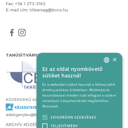
Fax: +36 1 273-3163
E-mail cím:
titkarsag@bvcs.hu
TANÚSÍTVÁNYOK
×
Ez az oldal nyomkövető
HUNGARIAN
sütiket használ
ENGLISH
Ez a weboldal sütiket használ a felhasználói
élmény javítása érdekében. Webhelyünk
használatával minden sütit elfogad a sütikre
KÖZÉRDEKŰ ADATOK
vonatkozó irányelveinknek megfelelően.
Részletek
adatigenyles@bvcs.hu
SZIGORÚAN SZÜKSÉGES
ARCHÍV KÖZÉRDEKŰ ADATOK –
TELJESÍTMÉNY