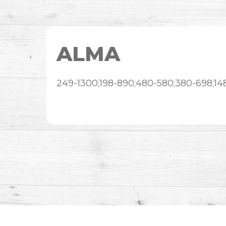
ALMA
249-1300;198-890;480-580;380-698;14