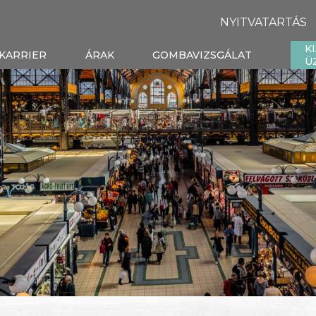
NYITVATARTÁS
K
KARRIER
ÁRAK
GOMBAVIZSGÁLAT
Ü