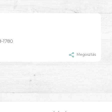
8-1780
Megosztás