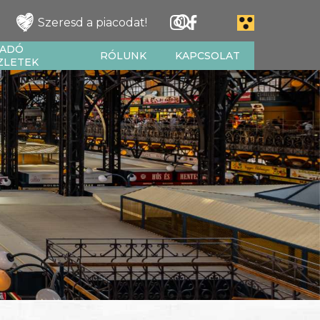
Szeresd a piacodat!
IADÓ
RÓLUNK
KAPCSOLAT
ZLETEK