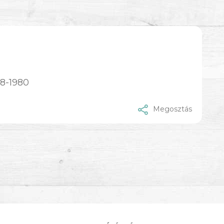
48-1980
Megosztás