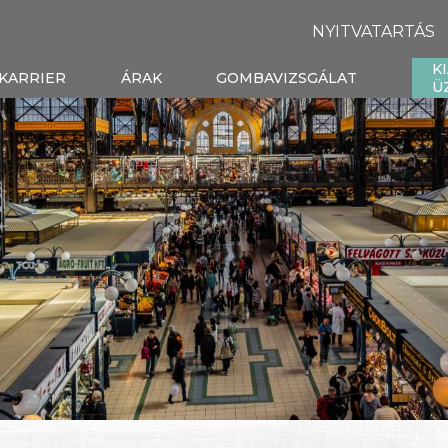
NYITVATARTÁS
K
KARRIER
ÁRAK
GOMBAVIZSGÁLAT
Ü