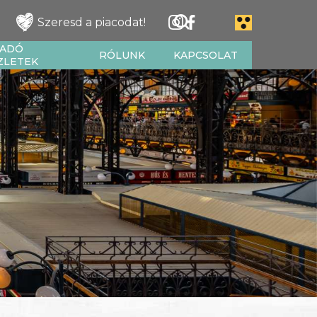
Szeresd a piacodat!
IADÓ
RÓLUNK
KAPCSOLAT
ZLETEK