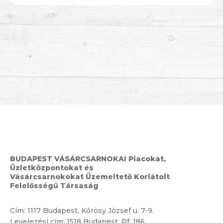
BUDAPEST VÁSÁRCSARNOKAI Piacokat,
Üzletközpontokat és
Vásárcsarnokokat Üzemeltető Korlátolt
Felelősségű Társaság
Cím:
1117 Budapest, Kőrösy József u. 7-9.
Levelezési cím: 1518 Budapest, Pf. 186.