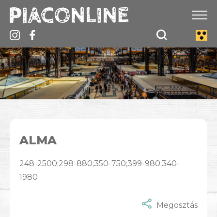
ALMA
248-2500;298-880;350-750;399-980;340-
1980
Megosztás