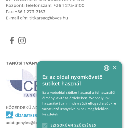
Központi telefonszám:
+36 1 273-3100
Fax: +36 1 273-3163
E-mail cím:
titkarsag@bvcs.hu
TANÚSÍTVÁNYOK
×
Ez az oldal nyomkövető
HUNGARIAN
sütiket használ
ENGLISH
Ez a weboldal sütiket használ a felhasználói
élmény javítása érdekében. Webhelyünk
használatával minden sütit elfogad a sütikre
KÖZÉRDEKŰ ADATOK
vonatkozó irányelveinknek megfelelően.
Részletek
adatigenyles@bvcs.hu
SZIGORÚAN SZÜKSÉGES