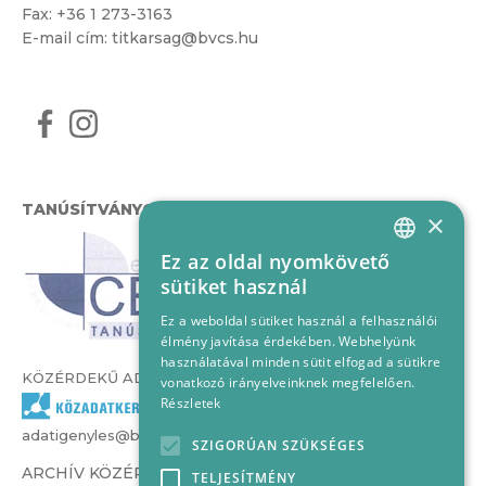
Fax: +36 1 273-3163
E-mail cím:
titkarsag@bvcs.hu
TANÚSÍTVÁNYOK
×
Ez az oldal nyomkövető
HUNGARIAN
sütiket használ
ENGLISH
Ez a weboldal sütiket használ a felhasználói
élmény javítása érdekében. Webhelyünk
használatával minden sütit elfogad a sütikre
KÖZÉRDEKŰ ADATOK
vonatkozó irányelveinknek megfelelően.
Részletek
adatigenyles@bvcs.hu
SZIGORÚAN SZÜKSÉGES
ARCHÍV KÖZÉRDEKŰ ADATOK –
TELJESÍTMÉNY