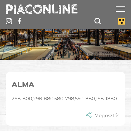
ALMA
298-800;298-880;580-798;550-880;198-1880
Megosztás