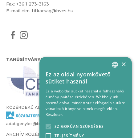
Fax: +36 1 273-3163
E-mail cím:
titkarsag@bvcs.hu
TANÚSÍTVÁNYOK
×
Ez az oldal nyomkövető
HUNGARIAN
sütiket használ
ENGLISH
Ez a weboldal sütiket használ a felhasználói
élmény javítása érdekében. Webhelyünk
használatával minden sütit elfogad a sütikre
KÖZÉRDEKŰ ADATOK
vonatkozó irányelveinknek megfelelően.
Részletek
adatigenyles@bvcs.hu
SZIGORÚAN SZÜKSÉGES
ARCHÍV KÖZÉRDEKŰ ADATOK –
TELJESÍTMÉNY