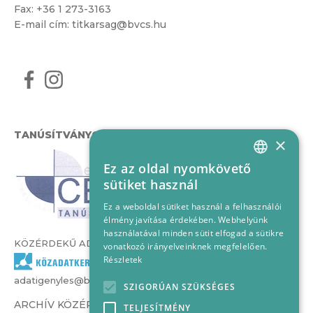
Fax: +36 1 273-3163
E-mail cím:
titkarsag@bvcs.hu
TANÚSÍTVÁNYOK
×
Ez az oldal nyomkövető
HUNGARIAN
sütiket használ
ENGLISH
Ez a weboldal sütiket használ a felhasználói
élmény javítása érdekében. Webhelyünk
használatával minden sütit elfogad a sütikre
KÖZÉRDEKŰ ADATOK
vonatkozó irányelveinknek megfelelően.
Részletek
adatigenyles@bvcs.hu
SZIGORÚAN SZÜKSÉGES
ARCHÍV KÖZÉRDEKŰ ADATOK –
TELJESÍTMÉNY