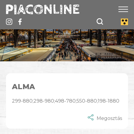
ALMA
299-880;298-980;498-780;550-880;198-1880
Megosztás