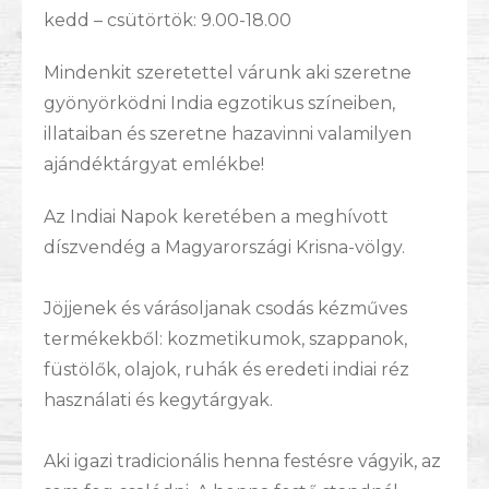
kedd – csütörtök: 9.00-18.00
Mindenkit szeretettel várunk aki szeretne
gyönyörködni India egzotikus színeiben,
illataiban és szeretne hazavinni valamilyen
ajándéktárgyat emlékbe!
Az Indiai Napok keretében a meghívott
díszvendég a Magyarországi Krisna-völgy.
Jöjjenek és várásoljanak csodás kézműves
termékekből: kozmetikumok, szappanok,
füstölők, olajok, ruhák és eredeti indiai réz
használati és kegytárgyak.
Aki igazi tradicionális henna festésre vágyik, az