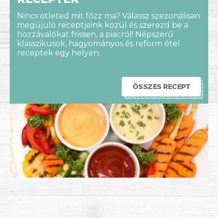
Nincs ötleted mit főzz ma? Válassz szezonálisan
megújuló receptjeink közül és szerezd be a
hozzávalókat frissen, a piacról! Népszerű
klasszikusok, hagyományos és reform étel
receptek egy helyen.
ÖSSZES RECEPT