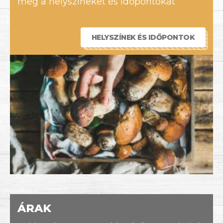
meg a helyszíneket és időpontokat
HELYSZÍNEK ÉS IDŐPONTOK
ÁRAK