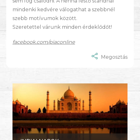
sem fog csalódni. A henna festő standnál
mindenki kedvére válogathat a szebbnél
szebb motívumok között.
Szeretettel várunk minden érdeklődőt!
facebook.com/piaconline
Megosztás