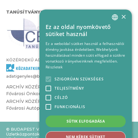
TANÚSÍTVÁNYOK
×
Ez az oldal nyomkövető
HUNGARIAN
sütiket használ
ENGLISH
Ez a weboldal sütiket használ a felhasználói
élmény javítása érdekében. Webhelyünk
használatával minden sütit elfogad a sütikre
KÖZÉRDEKŰ ADATOK
vonatkozó irányelveinknek megfelelően.
Részletek
adatigenyles@bvcs.hu
SZIGORÚAN SZÜKSÉGES
ARCHÍV KÖZÉRDEKŰ ADATOK –
TELJESÍTMÉNY
Fővárosi Önkormányzat Csarnok és Piac Igazgatósága
CÉLZÓ
ARCHÍV KÖZÉRDEKŰ ADATOK –
FUNKCIONÁLIS
Fővárosi Autópiac Kft.
SÜTIK ELFOGADÁSA
© BUDAPEST VÁSÁRCSARNOKAI Piacokat,
Üzletközpontokat és
NEM KÉREK SÜTIKET