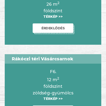
2
26
m
földszint
TÉRKÉP >>
ÉRDEKLŐDÉS
Rákóczi téri Vásárcsarnok
F6.
2
12
m
földszint
zöldség-gyümölcs
TÉRKÉP >>