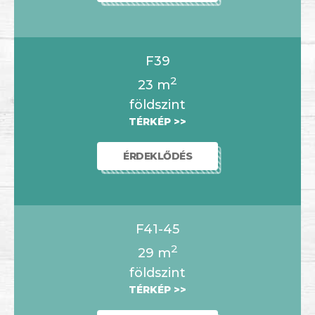
F39
2
23
m
földszint
TÉRKÉP >>
ÉRDEKLŐDÉS
F41-45
2
29
m
földszint
TÉRKÉP >>