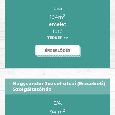
LE5
2
104m
emelet
fotó
TÉRKÉP >>
ÉRDEKLŐDÉS
Nagysándor József utcai (Erzsébeti)
Szolgáltatóház
E/4.
2
94
m