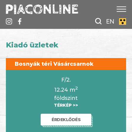
EN
Kiadó üzletek
Bosnyák téri Vásárcsarnok
F/2.
2
12.24
m
földszint
TÉRKÉP >>
ÉRDEKLŐDÉS