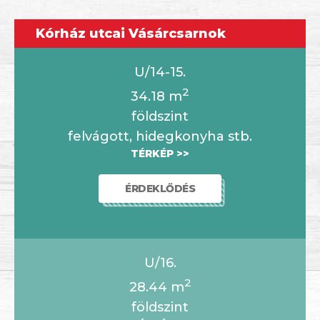
Kórház utcai Vásárcsarnok
U/14-15.
2
34.18
m
földszint
felvágott, hidegkonyha stb.
TÉRKÉP >>
ÉRDEKLŐDÉS
U/16.
2
28.44
m
földszint