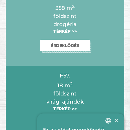
2
358
m
földszint
drogéria
TÉRKÉP >>
ÉRDEKLŐDÉS
F57.
2
18
m
földszint
virág, ajándék
TÉRKÉP >>
×
ÉRDEKLŐDÉS
Ez az oldal nyomkövető