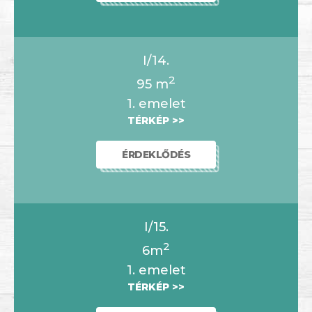
I/14.
2
95
m
1. emelet
TÉRKÉP >>
ÉRDEKLŐDÉS
I/15.
2
6m
1. emelet
TÉRKÉP >>