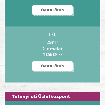
ÉRDEKLŐDÉS
II/1.
2
29m
2. emelet
TÉRKÉP >>
ÉRDEKLŐDÉS
Tétényi úti Üzletközpont