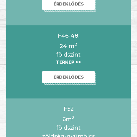
ÉRDEKLŐDÉS
F46-48.
2
24
m
földszint
TÉRKÉP >>
ÉRDEKLŐDÉS
F52
2
6m
földszint
zöldség-gyümölcs