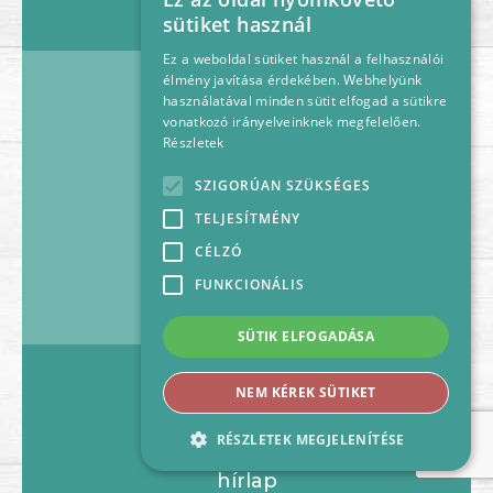
HUNGARIAN
sütiket használ
ENGLISH
Ez a weboldal sütiket használ a felhasználói
élmény javítása érdekében. Webhelyünk
58-60.
használatával minden sütit elfogad a sütikre
2
vonatkozó irányelveinknek megfelelően.
18
m
Részletek
földszint
aszalvány, szárazáru
SZIGORÚAN SZÜKSÉGES
TÉRKÉP >>
TELJESÍTMÉNY
CÉLZÓ
ÉRDEKLŐDÉS
FUNKCIONÁLIS
SÜTIK ELFOGADÁSA
F61.
NEM KÉREK SÜTIKET
2
12
m
RÉSZLETEK MEGJELENÍTÉSE
földszint
hírlap