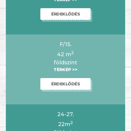
ÉRDEKLŐDÉS
F/15.
2
42
m
földszint
TÉRKÉP >>
ÉRDEKLŐDÉS
24-27.
2
22m