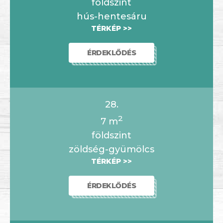
földszint
hús-hentesáru
TÉRKÉP >>
ÉRDEKLŐDÉS
28.
2
7
m
földszint
zöldség-gyümölcs
TÉRKÉP >>
ÉRDEKLŐDÉS