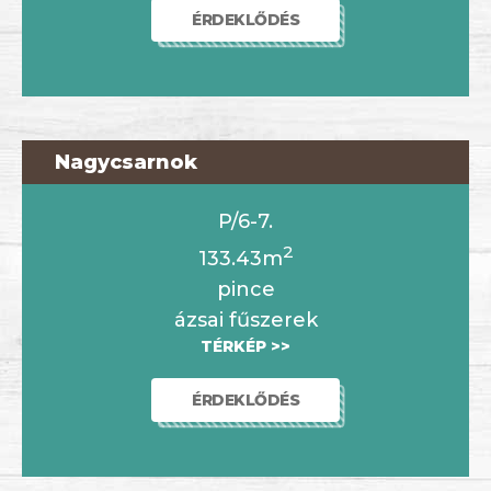
ÉRDEKLŐDÉS
Nagycsarnok
P/6-7.
2
133.43m
pince
ázsai fűszerek
TÉRKÉP >>
ÉRDEKLŐDÉS