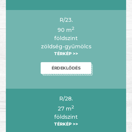
R/23.
2
90
m
földszint
zöldség-gyűmölcs
TÉRKÉP >>
ÉRDEKLŐDÉS
R/28.
2
27
m
földszint
TÉRKÉP >>