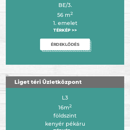
BE/3.
2
56
m
1. emelet
TÉRKÉP >>
ÉRDEKLŐDÉS
Liget téri Üzletközpont
L3
2
16m
földszint
kenyér pékáru