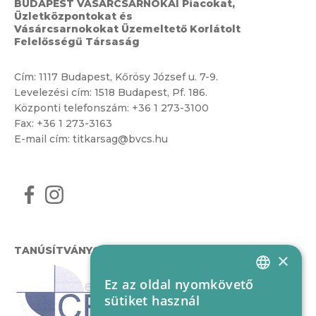
BUDAPEST VÁSÁRCSARNOKAI Piacokat,
Üzletközpontokat és
Vásárcsarnokokat Üzemeltető Korlátolt
Felelősségű Társaság
Cím:
1117 Budapest, Kőrösy József u. 7-9.
Levelezési cím: 1518 Budapest, Pf. 186.
Központi telefonszám:
+36 1 273-3100
Fax: +36 1 273-3163
E-mail cím:
titkarsag@bvcs.hu
TANÚSÍTVÁNYOK
×
Ez az oldal nyomkövető
HUNGARIAN
sütiket használ
ENGLISH