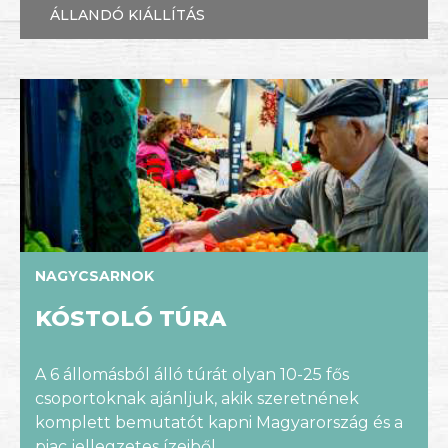
ÁLLANDÓ KIÁLLÍTÁS
NAGYCSARNOK
KÓSTOLÓ TÚRA
A 6 állomásból álló túrát olyan 10-25 fős
csoportoknak ajánljuk, akik szeretnének
komplett bemutatót kapni Magyarország és a
piac jellegzetes ízeiből.