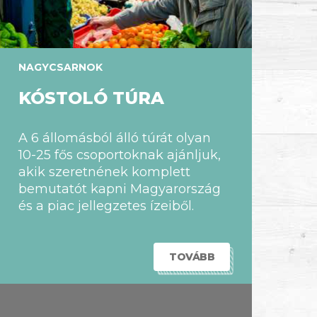
NAGYCSARNOK
KÓSTOLÓ TÚRA
A 6 állomásból álló túrát olyan
10-25 fős csoportoknak ajánljuk,
akik szeretnének komplett
bemutatót kapni Magyarország
és a piac jellegzetes ízeiből.
TOVÁBB