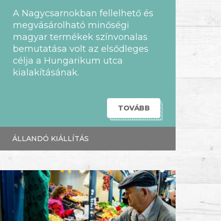
A Nagycsarnokban fellelhető és
megvásárolható minőségi
magyar termékek színvonalas
bemutatása volt az elsődleges
célja a Hungarikum utca
kialakításának.
TOVÁBB
ÁLLANDÓ KIÁLLÍTÁS