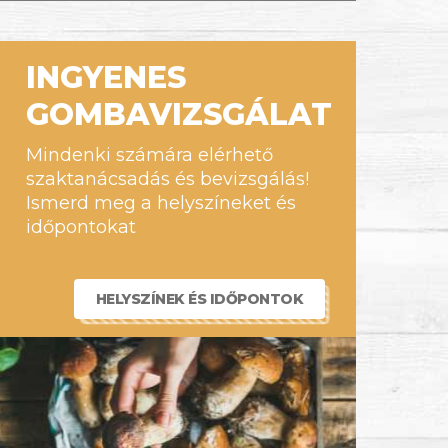
INGYENES
GOMBAVIZSGÁLAT
Mindenki számára elérhető
szaktanácsadás és bevizsgálás!
Ismerd meg a helyszíneket és
időpontokat
HELYSZÍNEK ÉS IDŐPONTOK