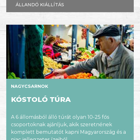
ÁLLANDÓ KIÁLLÍTÁS
NAGYCSARNOK
KÓSTOLÓ TÚRA
A 6 állomásból álló túrát olyan 10-25 fős
csoportoknak ajánljuk, akik szeretnének
komplett bemutatót kapni Magyarország és a
piac jellegzetes ízeiből.