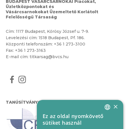
BUDAPEST VÁSÁRCSARNOKAI Piacokat,
Üzletközpontokat és
Vásárcsarnokokat Üzemeltető Korlátolt
Felelősségű Társaság
Cím:
1117 Budapest, Kőrösy József u. 7-9.
Levelezési cím: 1518 Budapest, Pf. 186.
Központi telefonszám:
+36 1 273-3100
Fax: +36 1 273-3163
E-mail cím:
titkarsag@bvcs.hu
TANÚSÍTVÁNYOK
×
Ez az oldal nyomkövető
HUNGARIAN
sütiket használ
ENGLISH