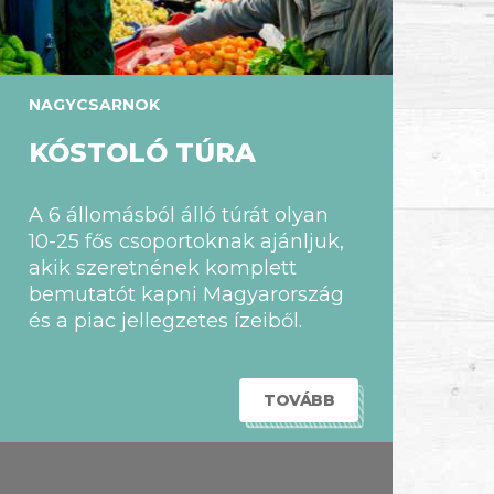
NAGYCSARNOK
KÓSTOLÓ TÚRA
A 6 állomásból álló túrát olyan
10-25 fős csoportoknak ajánljuk,
akik szeretnének komplett
bemutatót kapni Magyarország
és a piac jellegzetes ízeiből.
TOVÁBB