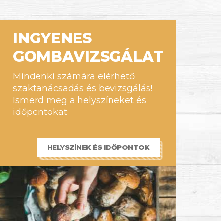
INGYENES
GOMBAVIZSGÁLAT
Mindenki számára elérhető
szaktanácsadás és bevizsgálás!
Ismerd meg a helyszíneket és
időpontokat
HELYSZÍNEK ÉS IDŐPONTOK