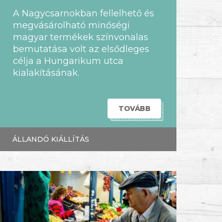
A Nagycsarnokban fellelhető és
megvásárolható minőségi
magyar termékek színvonalas
bemutatása volt az elsődleges
célja a Hungarikum utca
kialakításának.
TOVÁBB
ÁLLANDÓ KIÁLLÍTÁS